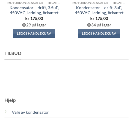
MOTORKONDENSATOR - FIRKANTET
MOTORKONDENSATOR - FIRKANTET
Kondensator – drift, 3.5uF,
Kondensator – drift, 3uF,
450VAC, ledning, firkantet
450VAC, ledning, firkantet
kr
175,00
kr
175,00
🟢29 på lager
🟢34 på lager
LEGG I HANDLEKURV
LEGG I HANDLEKURV
TILBUD
Hjelp
Valg av kondensator