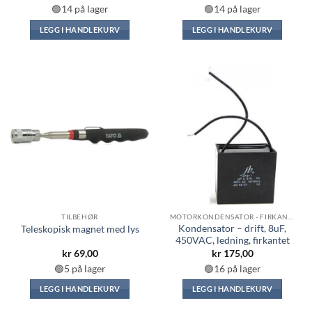
🟢14 på lager
🟢14 på lager
LEGG I HANDLEKURV
LEGG I HANDLEKURV
TILBEHØR
MOTORKONDENSATOR - FIRKANTET
Kondensator – drift, 8uF,
Teleskopisk magnet med lys
450VAC, ledning, firkantet
kr
69,00
kr
175,00
🟢5 på lager
🟢16 på lager
LEGG I HANDLEKURV
LEGG I HANDLEKURV