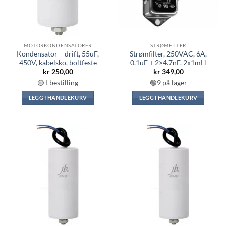
MOTORKONDENSATORER
STRØMFILTER
Kondensator – drift, 55uF,
Strømfilter, 250VAC, 6A,
450V, kabelsko, boltfeste
0.1uF + 2×4.7nF, 2x1mH
kr
250,00
kr
349,00
🟡 I bestilling
🟢9 på lager
LEGG I HANDLEKURV
LEGG I HANDLEKURV