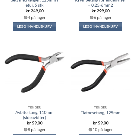
Sett med tenger, 125mm i
Krympetang for endehylser
etui, 5 stk
– 0.25-6mm2
kr
249,00
kr
299,00
🟢4 på lager
🟢6 på lager
LEGG I HANDLEKURV
LEGG I HANDLEKURV
TENGER
TENGER
Avbitertang, 110mm
Flatnesetang, 125mm
(sideavbiter)
kr
59,00
kr
59,00
🟢8 på lager
🟢10 på lager