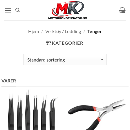
Skip
to
content
Hjem
/
Verktøy / Lodding
/
Tenger
KATEGORIER
VARER