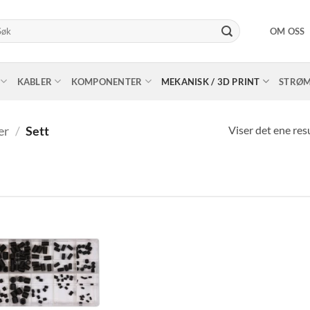
k
OM OSS
er:
KABLER
KOMPONENTER
MEKANISK / 3D PRINT
STRØ
Viser det ene res
er
/
Sett