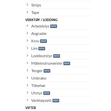
Strips
Tape
VERKTØY / LODDING
Arbeidslys
Avgrader
Kniv
Lim
Loddeutstyr
Måleinstrumenter
Tenger
Unbrako
Tilbehør
Utstyr
Verktøysett
VIFTER