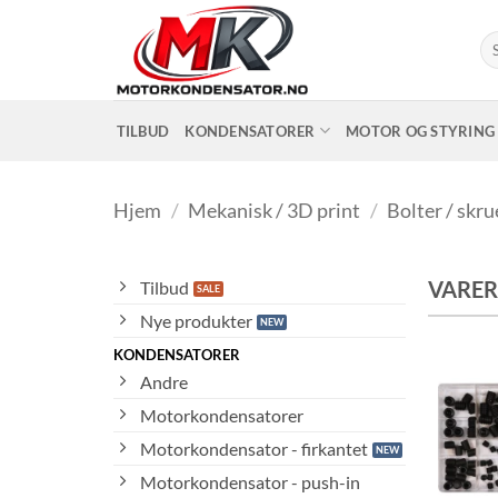
Skip
to
Sø
ett
content
TILBUD
KONDENSATORER
MOTOR OG STYRING
Hjem
/
Mekanisk / 3D print
/
Bolter / skru
VARER
Tilbud
Nye produkter
KONDENSATORER
Andre
Motorkondensatorer
Motorkondensator - firkantet
Motorkondensator - push-in