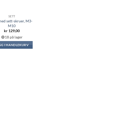
SETT
med sett-skruer, M3-
M10
kr
129,00
🟢18 på lager
GG I HANDLEKURV