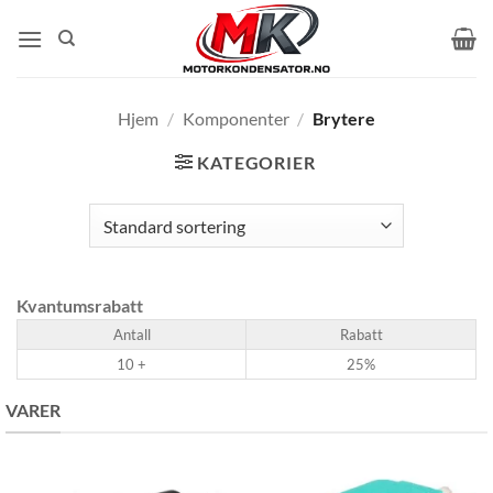
Skip
to
content
Hjem
/
Komponenter
/
Brytere
KATEGORIER
Kvantumsrabatt
Antall
Rabatt
10 +
25%
VARER