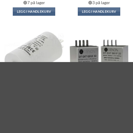
🟢7 på lager
🟢3 på lager
LEGG I HANDLEKURV
LEGG I HANDLEKURV
MOTORKONDENSATOR - PUSH-IN
STARTKONDENSATORER
Kondensator – drift, 15uF,
Xenon DTB
500V, kabelsko, push-in
startkondensator-bryter
kr
175,00
kr
349,00
🟢6 på lager
🟢24 på lager
LEGG I HANDLEKURV
LEGG I HANDLEKURV