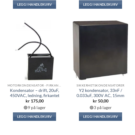
LEGG I HANDLEKURV
LEGG I HANDLEKURV
MOTORKONDENSATOR - FIRKANTET
SIKKERHETSKONDENSATORER
Kondensator – drift, 20uF,
Y2 kondensator, 33nF /
450VAC, ledning, firkantet
0.033uF, 300V AC, 15mm
kr
175,00
kr
50,00
🟢9 på lager
🟢3 på lager
LEGG I HANDLEKURV
LEGG I HANDLEKURV