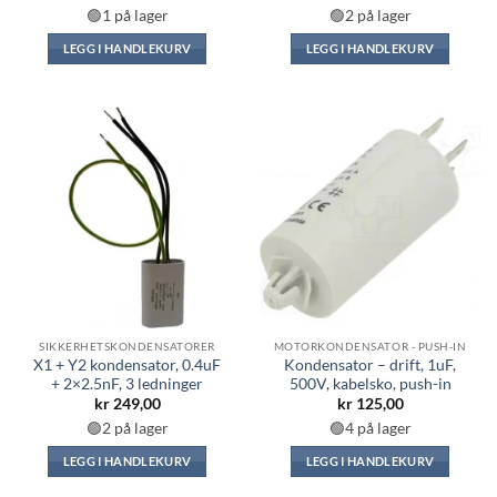
🟢1 på lager
🟢2 på lager
LEGG I HANDLEKURV
LEGG I HANDLEKURV
SIKKERHETSKONDENSATORER
MOTORKONDENSATOR - PUSH-IN
X1 + Y2 kondensator, 0.4uF
Kondensator – drift, 1uF,
+ 2×2.5nF, 3 ledninger
500V, kabelsko, push-in
kr
249,00
kr
125,00
🟢2 på lager
🟢4 på lager
LEGG I HANDLEKURV
LEGG I HANDLEKURV