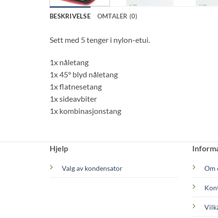
BESKRIVELSE
OMTALER (0)
Sett med 5 tenger i nylon-etui.
1x nåletang
1x 45° blyd nåletang
1x flatnesetang
1x sideavbiter
1x kombinasjonstang
Hjelp
Inform
Valg av kondensator
Om 
Kont
Vilk