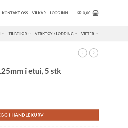
KONTAKT OSS
VILKÅR
LOGG INN
KR
0,00
M
TILBEHØR
VERKTØY / LODDING
VIFTER
125mm i etui, 5 stk
tk quantity
EGG I HANDLEKURV