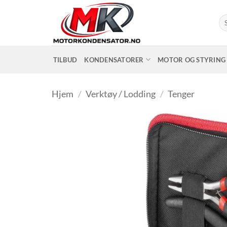
Skip
to
Sø
ett
content
TILBUD
KONDENSATORER
MOTOR OG STYRING
Hjem
/
Verktøy / Lodding
/
Tenger