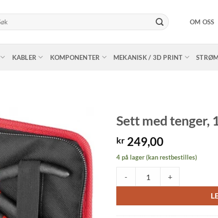
k
OM OSS
er:
KABLER
KOMPONENTER
MEKANISK / 3D PRINT
STRØ
Sett med tenger, 
249,00
kr
4 på lager (kan restbestilles)
Sett med tenger, 125mm i etui, 5 s
-
+
L